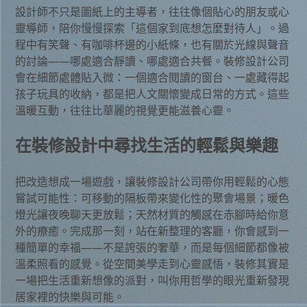
設計師不只是圖紙上的主導者，往往像個貼心的朋友或心
靈導師，陪你慢慢探索「這個家到底想怎麼對待人」。過
程中有笑聲、有咖啡杯邊的小紙條，也有關於光線與聲音
的討論——哪處適合靜讀、哪處適合共餐。裝修設計公司
會在細節處體貼入微：一個適合閱讀的窗台、一處藏得起
孩子玩具的收納，都是把人文關懷變成日常的方式。這些
溫暖互動，往往比華麗的視覺更能滋養心靈。
在裝修設計中尋找生活的輕鬆與樂趣
把改造想成一場遊戲，讓裝修設計公司帶你用輕鬆的心態
嘗試可能性：可移動的隔板帶來變化性的聚會場景；暖色
燈光讓夜晚聊天更放鬆；天然材質的觸感在赤腳時給你意
外的療癒。完成那一刻，站在新整理的客廳，你會感到一
種簡單的幸福——不是誇張的奢華，而是每個細節都像被
溫柔照看的感覺。從空間美學走到心靈感悟，裝修其實是
一場把生活重新想像的派對，叫你用哲學的眼光重新發現
居家裡的快樂與可能。