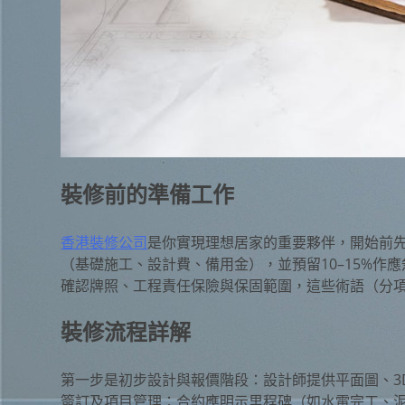
裝修前的準備工作
香港裝修公司
是你實現理想居家的重要夥伴，開始前
（基礎施工、設計費、備用金），並預留10–15%
確認牌照、工程責任保險與保固範圍，這些術語（分
裝修流程詳解
第一步是初步設計與報價階段：設計師提供平面圖、3
簽訂及項目管理：合約應明示里程碑（如水電完工、