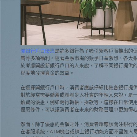
開銀行戶口優惠
是許多銀行為了吸引新客戶而推出的
高等多項福利。隨著金融市場的競爭日益激烈，各大
於考慮開設新銀行戶口的人來說，了解不同銀行提供
程度地發揮資金的效益。
在選擇開銀行戶口時，消費者應該仔細比較各銀行提
對於經常需要儲蓄或剛剛步入社會的年輕人來說，是
續費的優惠，例如跨行轉帳、提款等，這樣在日常使
優惠條件，可以讓消費者在未來的財務管理中更加得
然而，除了優惠的金額之外，消費者還應該關注銀行
在客服系統、ATM機台或線上銀行功能方面不盡如人