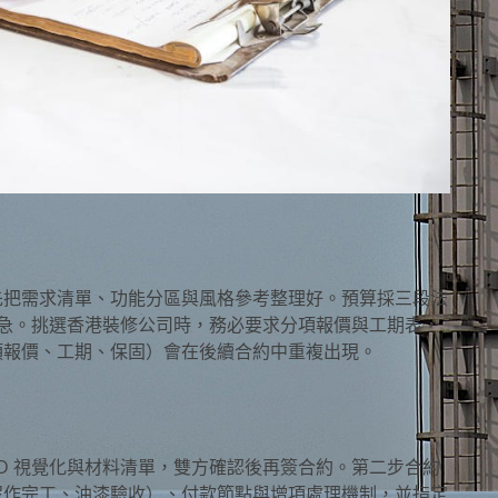
先把需求清單、功能分區與風格參考整理好。預算採三段法
作應急。挑選香港裝修公司時，務必要求分項報價與工期表，
項報價、工期、保固）會在後續合約中重複出現。
D 視覺化與材料清單，雙方確認後再簽合約。第二步合約
泥作完工、油漆驗收）、付款節點與增項處理機制，並指定